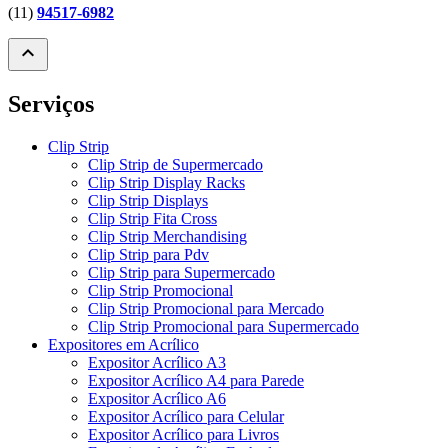
(11)
94517-6982
expand_less
Serviços
Clip Strip
Clip Strip de Supermercado
Clip Strip Display Racks
Clip Strip Displays
Clip Strip Fita Cross
Clip Strip Merchandising
Clip Strip para Pdv
Clip Strip para Supermercado
Clip Strip Promocional
Clip Strip Promocional para Mercado
Clip Strip Promocional para Supermercado
Expositores em Acrílico
Expositor Acrílico A3
Expositor Acrílico A4 para Parede
Expositor Acrílico A6
Expositor Acrílico para Celular
Expositor Acrílico para Livros