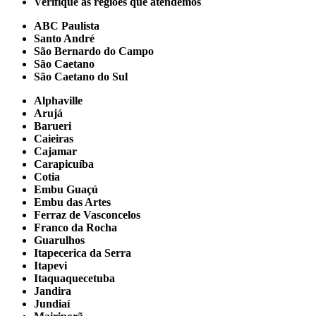
Verifique as regiões que atendemos
ABC Paulista
Santo André
São Bernardo do Campo
São Caetano
São Caetano do Sul
Alphaville
Arujá
Barueri
Caieiras
Cajamar
Carapicuíba
Cotia
Embu Guaçú
Embu das Artes
Ferraz de Vasconcelos
Franco da Rocha
Guarulhos
Itapecerica da Serra
Itapevi
Itaquaquecetuba
Jandira
Jundiaí