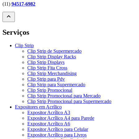
(11)
94517-6982
expand_less
Serviços
Clip Strip
Clip Strip de Supermercado
Clip Strip Display Racks
Clip Strip Displays
Clip Strip Fita Cross
Clip Strip Merchandising
Clip Strip para Pdv
Clip Strip para Supermercado
Clip Strip Promocional
Clip Strip Promocional para Mercado
Clip Strip Promocional para Supermercado
Expositores em Acrílico
Expositor Acrílico A3
Expositor Acrílico A4 para Parede
Expositor Acrílico A6
Expositor Acrílico para Celular
Expositor Acrílico para Livros