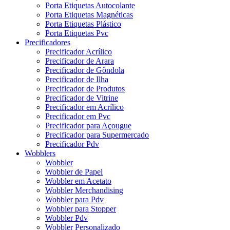
Porta Etiquetas Autocolante
Porta Etiquetas Magnéticas
Porta Etiquetas Plástico
Porta Etiquetas Pvc
Precificadores
Precificador Acrílico
Precificador de Arara
Precificador de Gôndola
Precificador de Ilha
Precificador de Produtos
Precificador de Vitrine
Precificador em Acrílico
Precificador em Pvc
Precificador para Açougue
Precificador para Supermercado
Precificador Pdv
Wobblers
Wobbler
Wobbler de Papel
Wobbler em Acetato
Wobbler Merchandising
Wobbler para Pdv
Wobbler para Stopper
Wobbler Pdv
Wobbler Personalizado