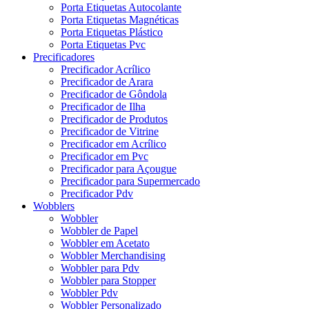
Porta Etiquetas Autocolante
Porta Etiquetas Magnéticas
Porta Etiquetas Plástico
Porta Etiquetas Pvc
Precificadores
Precificador Acrílico
Precificador de Arara
Precificador de Gôndola
Precificador de Ilha
Precificador de Produtos
Precificador de Vitrine
Precificador em Acrílico
Precificador em Pvc
Precificador para Açougue
Precificador para Supermercado
Precificador Pdv
Wobblers
Wobbler
Wobbler de Papel
Wobbler em Acetato
Wobbler Merchandising
Wobbler para Pdv
Wobbler para Stopper
Wobbler Pdv
Wobbler Personalizado