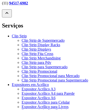
(11)
94517-6982
expand_less
Serviços
Clip Strip
Clip Strip de Supermercado
Clip Strip Display Racks
Clip Strip Displays
Clip Strip Fita Cross
Clip Strip Merchandising
Clip Strip para Pdv
Clip Strip para Supermercado
Clip Strip Promocional
Clip Strip Promocional para Mercado
Clip Strip Promocional para Supermercado
Expositores em Acrílico
Expositor Acrílico A3
Expositor Acrílico A4 para Parede
Expositor Acrílico A6
Expositor Acrílico para Celular
Expositor Acrílico para Livros