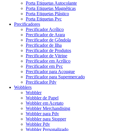
Porta Etiquetas Autocolante
Porta Etiquetas Magnéticas
Porta Etiquetas Plástico
Porta Etiquetas Pvc
Precificadores
Precificador Acrílico
Precificador de Arara
Precificador de Gôndola
Precificador de Ilha
Precificador de Produtos
Precificador de Vitrine
Precificador em Acrílico
Precificador em Pvc
Precificador para Açougue
Precificador para Supermercado
Precificador Pdv
Wobblers
Wobbler
Wobbler de Papel
Wobbler em Acetato
Wobbler Merchandising
Wobbler para Pdv
Wobbler para Stopper
Wobbler Pdv
Wobbler Personalizado