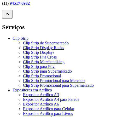
(11)
94517-6982
expand_less
Serviços
Clip Strip
Clip Strip de Supermercado
Clip Strip Display Racks
Clip Strip Displays
Clip Strip Fita Cross
Clip Strip Merchandising
Clip Strip para Pdv
Clip Strip para Supermercado
Clip Strip Promocional
Clip Strip Promocional para Mercado
Clip Strip Promocional para Supermercado
Expositores em Acrílico
Expositor Acrílico A3
Expositor Acrílico A4 para Parede
Expositor Acrílico A6
Expositor Acrílico para Celular
Expositor Acrílico para Livros