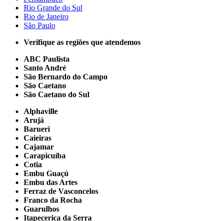
Rio Grande do Sul
Rio de Janeiro
São Paulo
Verifique as regiões que atendemos
ABC Paulista
Santo André
São Bernardo do Campo
São Caetano
São Caetano do Sul
Alphaville
Arujá
Barueri
Caieiras
Cajamar
Carapicuíba
Cotia
Embu Guaçú
Embu das Artes
Ferraz de Vasconcelos
Franco da Rocha
Guarulhos
Itapecerica da Serra