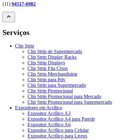
(11)
94517-6982
expand_less
Serviços
Clip Strip
Clip Strip de Supermercado
Clip Strip Display Racks
Clip Strip Displays
Clip Strip Fita Cross
Clip Strip Merchandising
Clip Strip para Pdv
Clip Strip para Supermercado
Clip Strip Promocional
Clip Strip Promocional para Mercado
Clip Strip Promocional para Supermercado
Expositores em Acrílico
Expositor Acrílico A3
Expositor Acrílico A4 para Parede
Expositor Acrílico A6
Expositor Acrílico para Celular
Expositor Acrílico para Livros