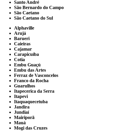
Santo André
São Bernardo do Campo
São Caetano
São Caetano do Sul
Alphaville
Arujá
Barueri
Caieiras
Cajamar
Carapicuíba
Cotia
Embu Guaçú
Embu das Artes
Ferraz de Vasconcelos
Franco da Rocha
Guarulhos
Itapecerica da Serra
Itapevi
Itaquaquecetuba
Jandira
Jundiaí
Mairiporã
Mauá
Mogi das Cruzes