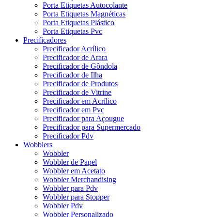
Porta Etiquetas Autocolante
Porta Etiquetas Magnéticas
Porta Etiquetas Plástico
Porta Etiquetas Pvc
Precificadores
Precificador Acrílico
Precificador de Arara
Precificador de Gôndola
Precificador de Ilha
Precificador de Produtos
Precificador de Vitrine
Precificador em Acrílico
Precificador em Pvc
Precificador para Açougue
Precificador para Supermercado
Precificador Pdv
Wobblers
Wobbler
Wobbler de Papel
Wobbler em Acetato
Wobbler Merchandising
Wobbler para Pdv
Wobbler para Stopper
Wobbler Pdv
Wobbler Personalizado