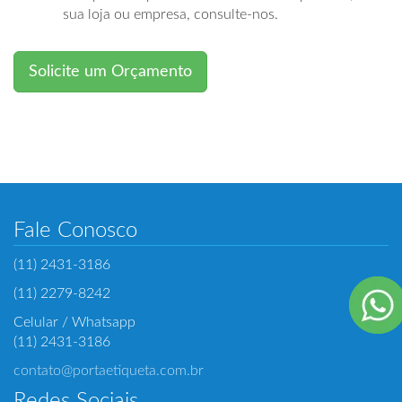
sua loja ou empresa, consulte-nos.
Solicite um Orçamento
Fale Conosco
(11) 2431-3186
(11) 2279-8242
Celular / Whatsapp
(11) 2431-3186
contato@portaetiqueta.com.br
Redes Sociais