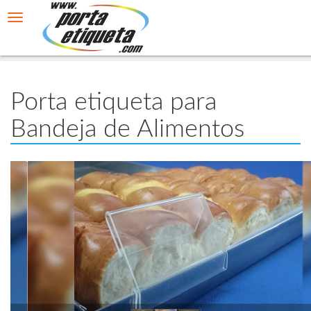
Toggle
navigation
Home
Produtos
Porta Etiquetas
Rígidos
Porta etiqueta para
Bandeja de Alimentos