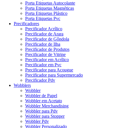
Porta Etiquetas Autocolante
Porta Etiquetas Magnéticas
Porta Etiquetas Plástico
Porta Etiquetas Pvc
Precificadores
Precificador Acrílico
Precificador de Arara
Precificador de Gôndola
Precificador de Ilha
Precificador de Produtos
Precificador de Vitrine
Precificador em Acrílico
Precificador em Pvc
Precificador para Açougue
Precificador para Supermercado
Precificador Pdv
Wobblers
Wobbler
Wobbler de Papel
Wobbler em Acetato
Wobbler Merchandising
Wobbler para Pdv
Wobbler para Stopper
Wobbler Pdv
Wobbler Personalizado