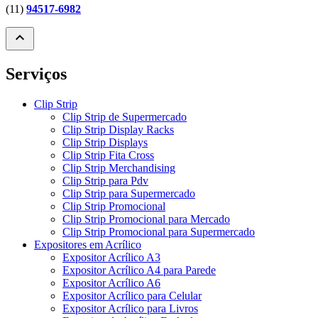
(11)
94517-6982
expand_less
Serviços
Clip Strip
Clip Strip de Supermercado
Clip Strip Display Racks
Clip Strip Displays
Clip Strip Fita Cross
Clip Strip Merchandising
Clip Strip para Pdv
Clip Strip para Supermercado
Clip Strip Promocional
Clip Strip Promocional para Mercado
Clip Strip Promocional para Supermercado
Expositores em Acrílico
Expositor Acrílico A3
Expositor Acrílico A4 para Parede
Expositor Acrílico A6
Expositor Acrílico para Celular
Expositor Acrílico para Livros