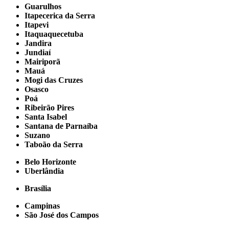
Guarulhos
Itapecerica da Serra
Itapevi
Itaquaquecetuba
Jandira
Jundiaí
Mairiporã
Mauá
Mogi das Cruzes
Osasco
Poá
Ribeirão Pires
Santa Isabel
Santana de Parnaíba
Suzano
Taboão da Serra
Belo Horizonte
Uberlândia
Brasília
Campinas
São José dos Campos