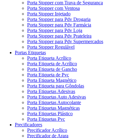
Porta Stopper com Trava de Segurança
Porta Stopper com Ventosa
Porta Stopper Injetado
Porta Stopper para Pdv Drogaria
Porta Stopper para Pdv Farmácia
Porta Stopper para Pdv Loja
Porta Stopper para Pdv Prateleira
Porta Stopper para Pdv Supermercados
Porta Stopper Regulável
Portas Etiquetas
Porta Etiqueta Acrílico
Porta Etiqueta de Acrílico
Porta Etiqueta de Gancho
Porta Etiqueta de Pvc
Porta Etiqueta Magnético
Porta Etiqueta para Gôndolas
Porta Etiquetas Adesivas
Porta Etiquetas Auto Adesivas
Porta Etiquetas Autocolante
Porta Etiquetas Magnéticas
Porta Etiquetas Plástico
Porta Etiquetas Pvc
Precificadores
Precificador Acrílico
Precificador de Arara