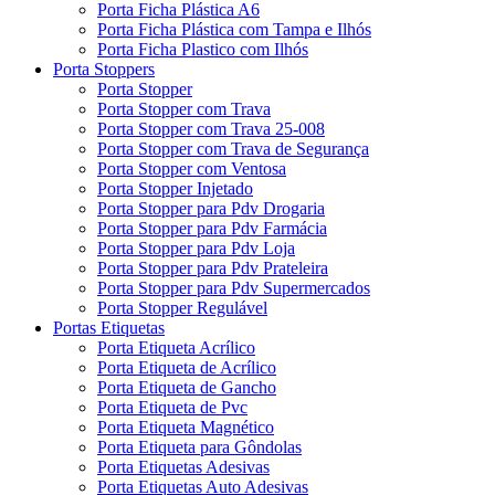
Porta Ficha Plástica A6
Porta Ficha Plástica com Tampa e Ilhós
Porta Ficha Plastico com Ilhós
Porta Stoppers
Porta Stopper
Porta Stopper com Trava
Porta Stopper com Trava 25-008
Porta Stopper com Trava de Segurança
Porta Stopper com Ventosa
Porta Stopper Injetado
Porta Stopper para Pdv Drogaria
Porta Stopper para Pdv Farmácia
Porta Stopper para Pdv Loja
Porta Stopper para Pdv Prateleira
Porta Stopper para Pdv Supermercados
Porta Stopper Regulável
Portas Etiquetas
Porta Etiqueta Acrílico
Porta Etiqueta de Acrílico
Porta Etiqueta de Gancho
Porta Etiqueta de Pvc
Porta Etiqueta Magnético
Porta Etiqueta para Gôndolas
Porta Etiquetas Adesivas
Porta Etiquetas Auto Adesivas