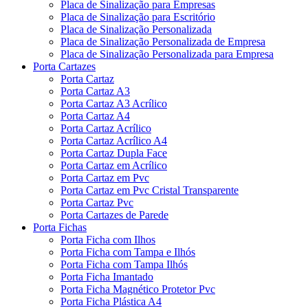
Placa de Sinalização para Empresas
Placa de Sinalização para Escritório
Placa de Sinalização Personalizada
Placa de Sinalização Personalizada de Empresa
Placa de Sinalização Personalizada para Empresa
Porta Cartazes
Porta Cartaz
Porta Cartaz A3
Porta Cartaz A3 Acrílico
Porta Cartaz A4
Porta Cartaz Acrílico
Porta Cartaz Acrílico A4
Porta Cartaz Dupla Face
Porta Cartaz em Acrílico
Porta Cartaz em Pvc
Porta Cartaz em Pvc Cristal Transparente
Porta Cartaz Pvc
Porta Cartazes de Parede
Porta Fichas
Porta Ficha com Ilhos
Porta Ficha com Tampa e Ilhós
Porta Ficha com Tampa Ilhós
Porta Ficha Imantado
Porta Ficha Magnético Protetor Pvc
Porta Ficha Plástica A4