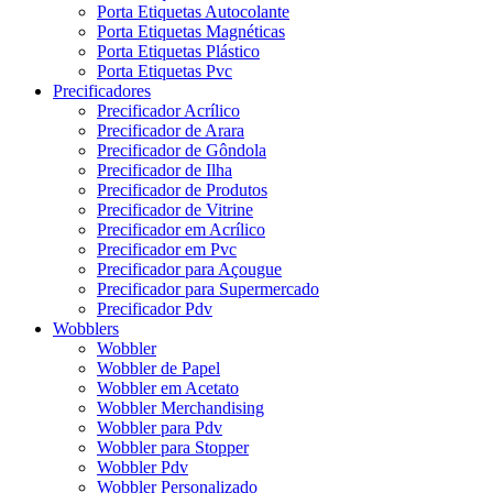
Porta Etiquetas Autocolante
Porta Etiquetas Magnéticas
Porta Etiquetas Plástico
Porta Etiquetas Pvc
Precificadores
Precificador Acrílico
Precificador de Arara
Precificador de Gôndola
Precificador de Ilha
Precificador de Produtos
Precificador de Vitrine
Precificador em Acrílico
Precificador em Pvc
Precificador para Açougue
Precificador para Supermercado
Precificador Pdv
Wobblers
Wobbler
Wobbler de Papel
Wobbler em Acetato
Wobbler Merchandising
Wobbler para Pdv
Wobbler para Stopper
Wobbler Pdv
Wobbler Personalizado