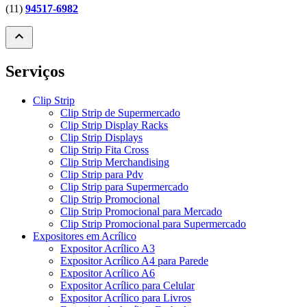
(11)
94517-6982
expand_less
Serviços
Clip Strip
Clip Strip de Supermercado
Clip Strip Display Racks
Clip Strip Displays
Clip Strip Fita Cross
Clip Strip Merchandising
Clip Strip para Pdv
Clip Strip para Supermercado
Clip Strip Promocional
Clip Strip Promocional para Mercado
Clip Strip Promocional para Supermercado
Expositores em Acrílico
Expositor Acrílico A3
Expositor Acrílico A4 para Parede
Expositor Acrílico A6
Expositor Acrílico para Celular
Expositor Acrílico para Livros