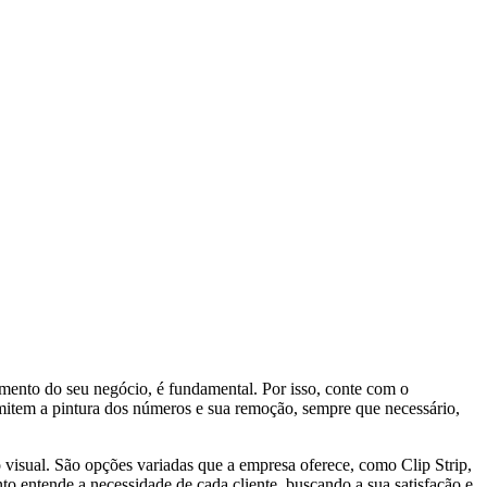
mento do seu negócio, é fundamental. Por isso, conte com o
em a pintura dos números e sua remoção, sempre que necessário,
visual. São opções variadas que a empresa oferece, como Clip Strip,
o entende a necessidade de cada cliente, buscando a sua satisfação e