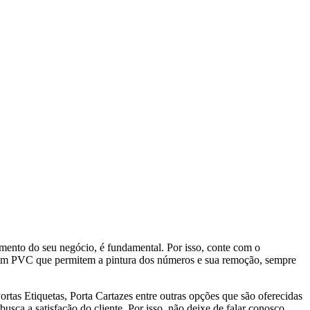
mento do seu negócio, é fundamental. Por isso, conte com o
m PVC que permitem a pintura dos números e sua remoção, sempre
rtas Etiquetas, Porta Cartazes entre outras opções que são oferecidas
ca a satisfação do cliente. Por isso, não deixe de falar conosco