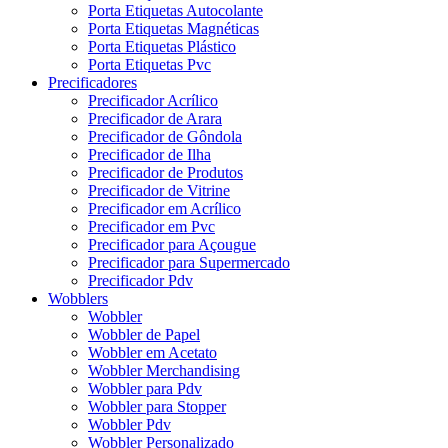
Porta Etiquetas Autocolante
Porta Etiquetas Magnéticas
Porta Etiquetas Plástico
Porta Etiquetas Pvc
Precificadores
Precificador Acrílico
Precificador de Arara
Precificador de Gôndola
Precificador de Ilha
Precificador de Produtos
Precificador de Vitrine
Precificador em Acrílico
Precificador em Pvc
Precificador para Açougue
Precificador para Supermercado
Precificador Pdv
Wobblers
Wobbler
Wobbler de Papel
Wobbler em Acetato
Wobbler Merchandising
Wobbler para Pdv
Wobbler para Stopper
Wobbler Pdv
Wobbler Personalizado