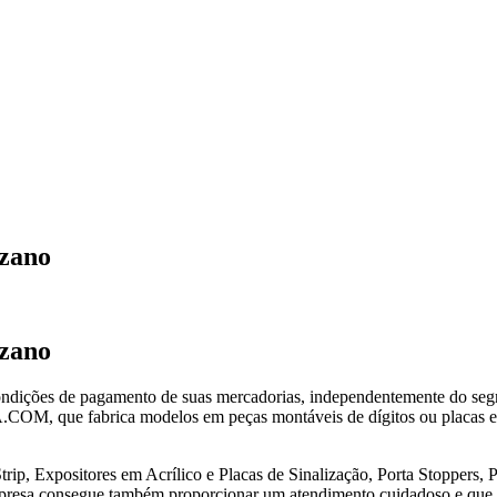
uzano
uzano
condições de pagamento de suas mercadorias, independentemente do seg
M, que fabrica modelos em peças montáveis de dígitos ou placas e
ip, Expositores em Acrílico e Placas de Sinalização, Porta Stoppers, Po
presa consegue também proporcionar um atendimento cuidadoso e que bus