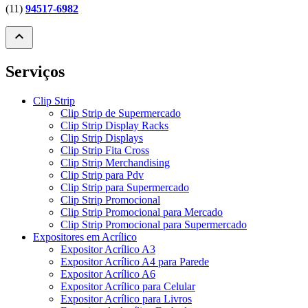
(11)
94517-6982
expand_less
Serviços
Clip Strip
Clip Strip de Supermercado
Clip Strip Display Racks
Clip Strip Displays
Clip Strip Fita Cross
Clip Strip Merchandising
Clip Strip para Pdv
Clip Strip para Supermercado
Clip Strip Promocional
Clip Strip Promocional para Mercado
Clip Strip Promocional para Supermercado
Expositores em Acrílico
Expositor Acrílico A3
Expositor Acrílico A4 para Parede
Expositor Acrílico A6
Expositor Acrílico para Celular
Expositor Acrílico para Livros