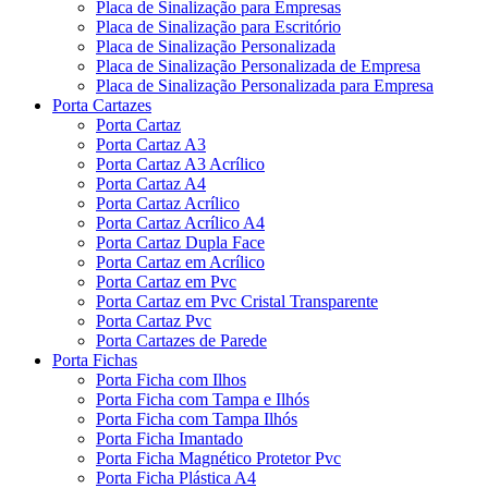
Placa de Sinalização para Empresas
Placa de Sinalização para Escritório
Placa de Sinalização Personalizada
Placa de Sinalização Personalizada de Empresa
Placa de Sinalização Personalizada para Empresa
Porta Cartazes
Porta Cartaz
Porta Cartaz A3
Porta Cartaz A3 Acrílico
Porta Cartaz A4
Porta Cartaz Acrílico
Porta Cartaz Acrílico A4
Porta Cartaz Dupla Face
Porta Cartaz em Acrílico
Porta Cartaz em Pvc
Porta Cartaz em Pvc Cristal Transparente
Porta Cartaz Pvc
Porta Cartazes de Parede
Porta Fichas
Porta Ficha com Ilhos
Porta Ficha com Tampa e Ilhós
Porta Ficha com Tampa Ilhós
Porta Ficha Imantado
Porta Ficha Magnético Protetor Pvc
Porta Ficha Plástica A4