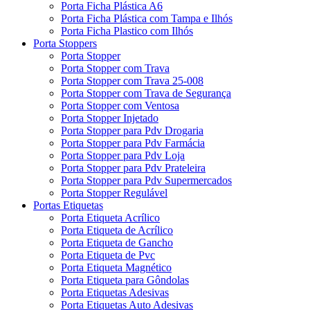
Porta Ficha Plástica A6
Porta Ficha Plástica com Tampa e Ilhós
Porta Ficha Plastico com Ilhós
Porta Stoppers
Porta Stopper
Porta Stopper com Trava
Porta Stopper com Trava 25-008
Porta Stopper com Trava de Segurança
Porta Stopper com Ventosa
Porta Stopper Injetado
Porta Stopper para Pdv Drogaria
Porta Stopper para Pdv Farmácia
Porta Stopper para Pdv Loja
Porta Stopper para Pdv Prateleira
Porta Stopper para Pdv Supermercados
Porta Stopper Regulável
Portas Etiquetas
Porta Etiqueta Acrílico
Porta Etiqueta de Acrílico
Porta Etiqueta de Gancho
Porta Etiqueta de Pvc
Porta Etiqueta Magnético
Porta Etiqueta para Gôndolas
Porta Etiquetas Adesivas
Porta Etiquetas Auto Adesivas