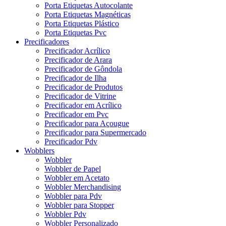
Porta Etiquetas Autocolante
Porta Etiquetas Magnéticas
Porta Etiquetas Plástico
Porta Etiquetas Pvc
Precificadores
Precificador Acrílico
Precificador de Arara
Precificador de Gôndola
Precificador de Ilha
Precificador de Produtos
Precificador de Vitrine
Precificador em Acrílico
Precificador em Pvc
Precificador para Açougue
Precificador para Supermercado
Precificador Pdv
Wobblers
Wobbler
Wobbler de Papel
Wobbler em Acetato
Wobbler Merchandising
Wobbler para Pdv
Wobbler para Stopper
Wobbler Pdv
Wobbler Personalizado