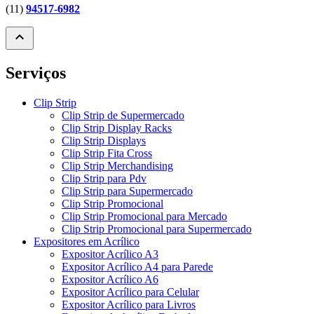
(11)
94517-6982
expand_less
Serviços
Clip Strip
Clip Strip de Supermercado
Clip Strip Display Racks
Clip Strip Displays
Clip Strip Fita Cross
Clip Strip Merchandising
Clip Strip para Pdv
Clip Strip para Supermercado
Clip Strip Promocional
Clip Strip Promocional para Mercado
Clip Strip Promocional para Supermercado
Expositores em Acrílico
Expositor Acrílico A3
Expositor Acrílico A4 para Parede
Expositor Acrílico A6
Expositor Acrílico para Celular
Expositor Acrílico para Livros