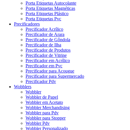
Porta Etiquetas Autocolante
Porta Etiquetas Magnéticas
Porta Etiquetas Plástico
Porta Etiquetas Pvc
Precificadores
Precificador Acrílico
Precificador de Arara
Precificador de Gôndola
Precificador de Ilha
Precificador de Produtos
Precificador de Vitrine
Precificador em Acrílico
Precificador em Pvc
Precificador para Açougue
Precificador para Supermercado
Precificador Pdv
Wobblers
Wobbler
Wobbler de Papel
Wobbler em Acetato
Wobbler Merchandising
Wobbler para Pdv
Wobbler para Stopper
Wobbler Pdv
Wobbler Personalizado