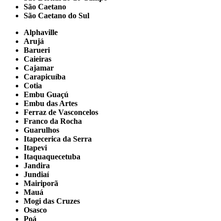
São Caetano
São Caetano do Sul
Alphaville
Arujá
Barueri
Caieiras
Cajamar
Carapicuíba
Cotia
Embu Guaçú
Embu das Artes
Ferraz de Vasconcelos
Franco da Rocha
Guarulhos
Itapecerica da Serra
Itapevi
Itaquaquecetuba
Jandira
Jundiaí
Mairiporã
Mauá
Mogi das Cruzes
Osasco
Poá