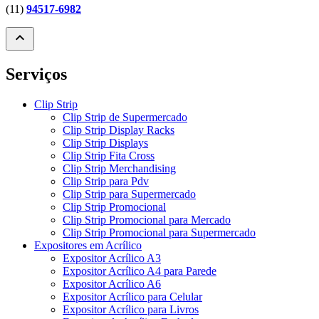
(11)
94517-6982
expand_less
Serviços
Clip Strip
Clip Strip de Supermercado
Clip Strip Display Racks
Clip Strip Displays
Clip Strip Fita Cross
Clip Strip Merchandising
Clip Strip para Pdv
Clip Strip para Supermercado
Clip Strip Promocional
Clip Strip Promocional para Mercado
Clip Strip Promocional para Supermercado
Expositores em Acrílico
Expositor Acrílico A3
Expositor Acrílico A4 para Parede
Expositor Acrílico A6
Expositor Acrílico para Celular
Expositor Acrílico para Livros