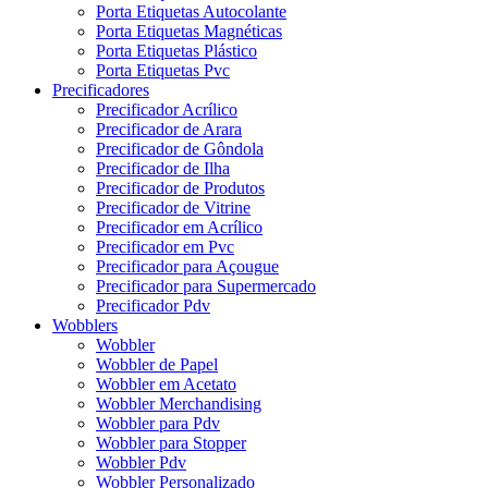
Porta Etiquetas Autocolante
Porta Etiquetas Magnéticas
Porta Etiquetas Plástico
Porta Etiquetas Pvc
Precificadores
Precificador Acrílico
Precificador de Arara
Precificador de Gôndola
Precificador de Ilha
Precificador de Produtos
Precificador de Vitrine
Precificador em Acrílico
Precificador em Pvc
Precificador para Açougue
Precificador para Supermercado
Precificador Pdv
Wobblers
Wobbler
Wobbler de Papel
Wobbler em Acetato
Wobbler Merchandising
Wobbler para Pdv
Wobbler para Stopper
Wobbler Pdv
Wobbler Personalizado