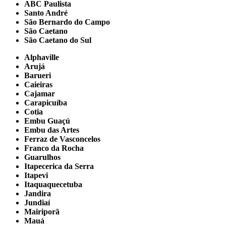
ABC Paulista
Santo André
São Bernardo do Campo
São Caetano
São Caetano do Sul
Alphaville
Arujá
Barueri
Caieiras
Cajamar
Carapicuíba
Cotia
Embu Guaçú
Embu das Artes
Ferraz de Vasconcelos
Franco da Rocha
Guarulhos
Itapecerica da Serra
Itapevi
Itaquaquecetuba
Jandira
Jundiaí
Mairiporã
Mauá