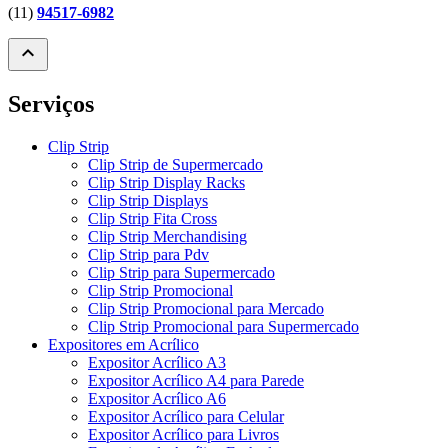
(11)
94517-6982
expand_less
Serviços
Clip Strip
Clip Strip de Supermercado
Clip Strip Display Racks
Clip Strip Displays
Clip Strip Fita Cross
Clip Strip Merchandising
Clip Strip para Pdv
Clip Strip para Supermercado
Clip Strip Promocional
Clip Strip Promocional para Mercado
Clip Strip Promocional para Supermercado
Expositores em Acrílico
Expositor Acrílico A3
Expositor Acrílico A4 para Parede
Expositor Acrílico A6
Expositor Acrílico para Celular
Expositor Acrílico para Livros