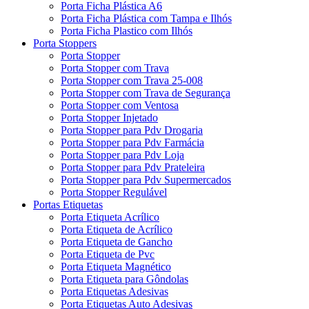
Porta Ficha Plástica A6
Porta Ficha Plástica com Tampa e Ilhós
Porta Ficha Plastico com Ilhós
Porta Stoppers
Porta Stopper
Porta Stopper com Trava
Porta Stopper com Trava 25-008
Porta Stopper com Trava de Segurança
Porta Stopper com Ventosa
Porta Stopper Injetado
Porta Stopper para Pdv Drogaria
Porta Stopper para Pdv Farmácia
Porta Stopper para Pdv Loja
Porta Stopper para Pdv Prateleira
Porta Stopper para Pdv Supermercados
Porta Stopper Regulável
Portas Etiquetas
Porta Etiqueta Acrílico
Porta Etiqueta de Acrílico
Porta Etiqueta de Gancho
Porta Etiqueta de Pvc
Porta Etiqueta Magnético
Porta Etiqueta para Gôndolas
Porta Etiquetas Adesivas
Porta Etiquetas Auto Adesivas