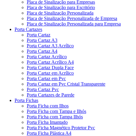
Placa de Sinalização para Empresas
Placa de Sinalização para Escritório
Placa de Sinalização Personalizada
Placa de Sinalização Personalizada de Empresa
Placa de Sinalização Personalizada para Empresa
Porta Cartazes
Porta Cartaz
Porta Cartaz A3
Porta Cartaz A3 Acrílico
Porta Cartaz A4
Porta Cartaz Acrílico
Porta Cartaz Acrílico A4
Porta Cartaz Dupla Face
Porta Cartaz em Acrílico
Porta Cartaz em Pvc
Porta Cartaz em Pvc Cristal Transparente
Porta Cartaz Pvc
Porta Cartazes de Parede
Porta Fichas
Porta Ficha com Ilhos
Porta Ficha com Tampa e Ilhós
Porta Ficha com Tampa Ilhós
Porta Ficha Imantado
Porta Ficha Magnético Protetor Pvc
Porta Ficha Plástica A4