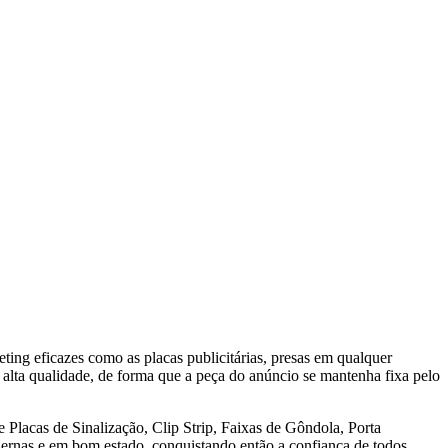
ting eficazes como as placas publicitárias, presas em qualquer
e alta qualidade, de forma que a peça do anúncio se mantenha fixa pelo
 Placas de Sinalização, Clip Strip, Faixas de Gôndola, Porta
odernas e em bom estado, conquistando então a confiança de todos.