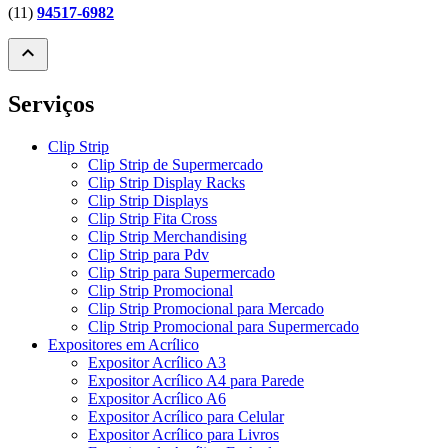
(11)
94517-6982
expand_less
Serviços
Clip Strip
Clip Strip de Supermercado
Clip Strip Display Racks
Clip Strip Displays
Clip Strip Fita Cross
Clip Strip Merchandising
Clip Strip para Pdv
Clip Strip para Supermercado
Clip Strip Promocional
Clip Strip Promocional para Mercado
Clip Strip Promocional para Supermercado
Expositores em Acrílico
Expositor Acrílico A3
Expositor Acrílico A4 para Parede
Expositor Acrílico A6
Expositor Acrílico para Celular
Expositor Acrílico para Livros