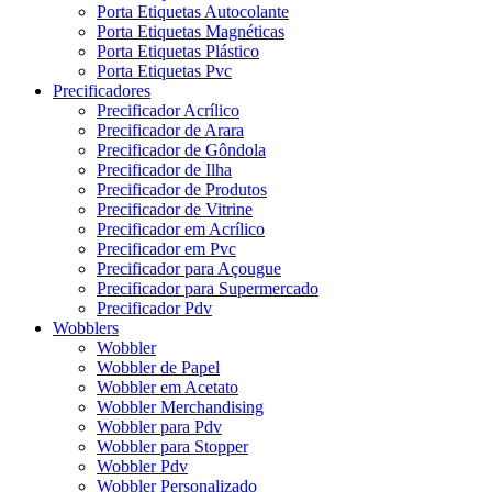
Porta Etiquetas Autocolante
Porta Etiquetas Magnéticas
Porta Etiquetas Plástico
Porta Etiquetas Pvc
Precificadores
Precificador Acrílico
Precificador de Arara
Precificador de Gôndola
Precificador de Ilha
Precificador de Produtos
Precificador de Vitrine
Precificador em Acrílico
Precificador em Pvc
Precificador para Açougue
Precificador para Supermercado
Precificador Pdv
Wobblers
Wobbler
Wobbler de Papel
Wobbler em Acetato
Wobbler Merchandising
Wobbler para Pdv
Wobbler para Stopper
Wobbler Pdv
Wobbler Personalizado