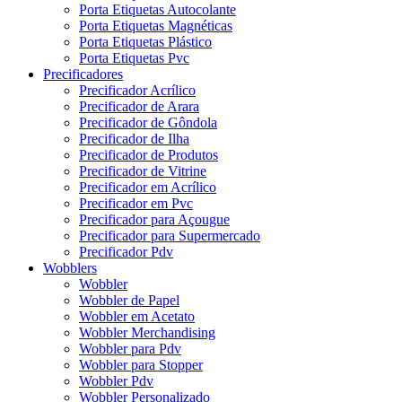
Porta Etiquetas Autocolante
Porta Etiquetas Magnéticas
Porta Etiquetas Plástico
Porta Etiquetas Pvc
Precificadores
Precificador Acrílico
Precificador de Arara
Precificador de Gôndola
Precificador de Ilha
Precificador de Produtos
Precificador de Vitrine
Precificador em Acrílico
Precificador em Pvc
Precificador para Açougue
Precificador para Supermercado
Precificador Pdv
Wobblers
Wobbler
Wobbler de Papel
Wobbler em Acetato
Wobbler Merchandising
Wobbler para Pdv
Wobbler para Stopper
Wobbler Pdv
Wobbler Personalizado