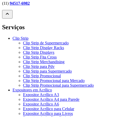
(11)
94517-6982
expand_less
Serviços
Clip Strip
Clip Strip de Supermercado
Clip Strip Display Racks
Clip Strip Displays
Clip Strip Fita Cross
Clip Strip Merchandising
Clip Strip para Pdv
Clip Strip para Supermercado
Clip Strip Promocional
Clip Strip Promocional para Mercado
Clip Strip Promocional para Supermercado
Expositores em Acrílico
Expositor Acrílico A3
Expositor Acrílico A4 para Parede
Expositor Acrílico A6
Expositor Acrílico para Celular
Expositor Acrílico para Livros