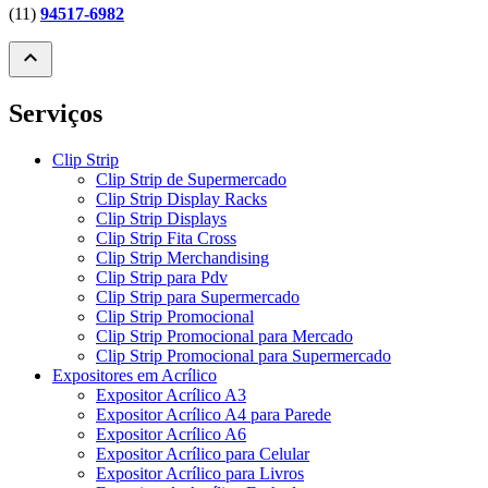
(11)
94517-6982
expand_less
Serviços
Clip Strip
Clip Strip de Supermercado
Clip Strip Display Racks
Clip Strip Displays
Clip Strip Fita Cross
Clip Strip Merchandising
Clip Strip para Pdv
Clip Strip para Supermercado
Clip Strip Promocional
Clip Strip Promocional para Mercado
Clip Strip Promocional para Supermercado
Expositores em Acrílico
Expositor Acrílico A3
Expositor Acrílico A4 para Parede
Expositor Acrílico A6
Expositor Acrílico para Celular
Expositor Acrílico para Livros