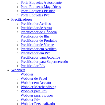
Porta Etiquetas Autocolante
Porta Etiquetas Magnéticas
Porta Etiquetas Plástico
Porta Etiquetas Pvc
Precificadores
Precificador Acrílico
Precificador de Arara
Precificador de Gôndola
Precificador de Ilha
Precificador de Produtos
Precificador de Vitrine
Precificador em Acrílico
Precificador em Pvc
Precificador para Açougue
Precificador para Supermercado
Precificador Pdv
Wobblers
Wobbler
Wobbler de Papel
Wobbler em Acetato
Wobbler Merchandising
Wobbler para Pdv
Wobbler para Stopper
Wobbler Pdv
Wobbler Personalizado