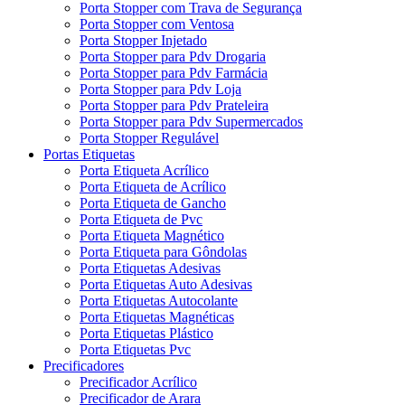
Porta Stopper com Trava de Segurança
Porta Stopper com Ventosa
Porta Stopper Injetado
Porta Stopper para Pdv Drogaria
Porta Stopper para Pdv Farmácia
Porta Stopper para Pdv Loja
Porta Stopper para Pdv Prateleira
Porta Stopper para Pdv Supermercados
Porta Stopper Regulável
Portas Etiquetas
Porta Etiqueta Acrílico
Porta Etiqueta de Acrílico
Porta Etiqueta de Gancho
Porta Etiqueta de Pvc
Porta Etiqueta Magnético
Porta Etiqueta para Gôndolas
Porta Etiquetas Adesivas
Porta Etiquetas Auto Adesivas
Porta Etiquetas Autocolante
Porta Etiquetas Magnéticas
Porta Etiquetas Plástico
Porta Etiquetas Pvc
Precificadores
Precificador Acrílico
Precificador de Arara