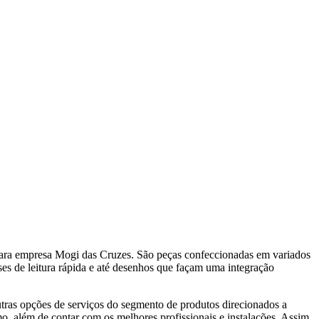
a para empresa Mogi das Cruzes. São peças confeccionadas em variados
es de leitura rápida e até desenhos que façam uma integração
outras opções de serviços do segmento de produtos direcionados a
o, além de contar com os melhores profissionais e instalações. Assim,