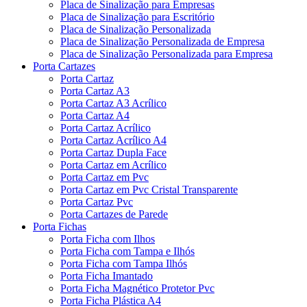
Placa de Sinalização para Empresas
Placa de Sinalização para Escritório
Placa de Sinalização Personalizada
Placa de Sinalização Personalizada de Empresa
Placa de Sinalização Personalizada para Empresa
Porta Cartazes
Porta Cartaz
Porta Cartaz A3
Porta Cartaz A3 Acrílico
Porta Cartaz A4
Porta Cartaz Acrílico
Porta Cartaz Acrílico A4
Porta Cartaz Dupla Face
Porta Cartaz em Acrílico
Porta Cartaz em Pvc
Porta Cartaz em Pvc Cristal Transparente
Porta Cartaz Pvc
Porta Cartazes de Parede
Porta Fichas
Porta Ficha com Ilhos
Porta Ficha com Tampa e Ilhós
Porta Ficha com Tampa Ilhós
Porta Ficha Imantado
Porta Ficha Magnético Protetor Pvc
Porta Ficha Plástica A4