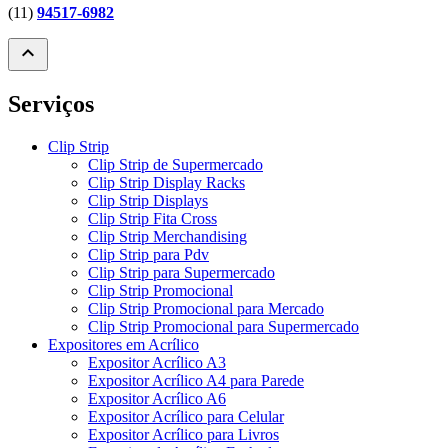
(11)
94517-6982
expand_less
Serviços
Clip Strip
Clip Strip de Supermercado
Clip Strip Display Racks
Clip Strip Displays
Clip Strip Fita Cross
Clip Strip Merchandising
Clip Strip para Pdv
Clip Strip para Supermercado
Clip Strip Promocional
Clip Strip Promocional para Mercado
Clip Strip Promocional para Supermercado
Expositores em Acrílico
Expositor Acrílico A3
Expositor Acrílico A4 para Parede
Expositor Acrílico A6
Expositor Acrílico para Celular
Expositor Acrílico para Livros