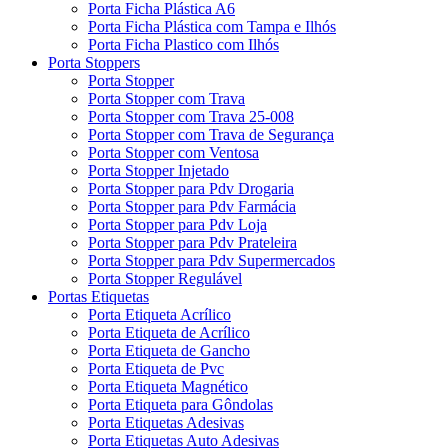
Porta Ficha Plástica A6
Porta Ficha Plástica com Tampa e Ilhós
Porta Ficha Plastico com Ilhós
Porta Stoppers
Porta Stopper
Porta Stopper com Trava
Porta Stopper com Trava 25-008
Porta Stopper com Trava de Segurança
Porta Stopper com Ventosa
Porta Stopper Injetado
Porta Stopper para Pdv Drogaria
Porta Stopper para Pdv Farmácia
Porta Stopper para Pdv Loja
Porta Stopper para Pdv Prateleira
Porta Stopper para Pdv Supermercados
Porta Stopper Regulável
Portas Etiquetas
Porta Etiqueta Acrílico
Porta Etiqueta de Acrílico
Porta Etiqueta de Gancho
Porta Etiqueta de Pvc
Porta Etiqueta Magnético
Porta Etiqueta para Gôndolas
Porta Etiquetas Adesivas
Porta Etiquetas Auto Adesivas