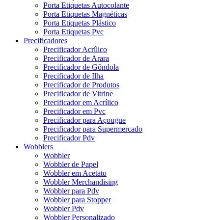
Porta Etiquetas Autocolante
Porta Etiquetas Magnéticas
Porta Etiquetas Plástico
Porta Etiquetas Pvc
Precificadores
Precificador Acrílico
Precificador de Arara
Precificador de Gôndola
Precificador de Ilha
Precificador de Produtos
Precificador de Vitrine
Precificador em Acrílico
Precificador em Pvc
Precificador para Açougue
Precificador para Supermercado
Precificador Pdv
Wobblers
Wobbler
Wobbler de Papel
Wobbler em Acetato
Wobbler Merchandising
Wobbler para Pdv
Wobbler para Stopper
Wobbler Pdv
Wobbler Personalizado