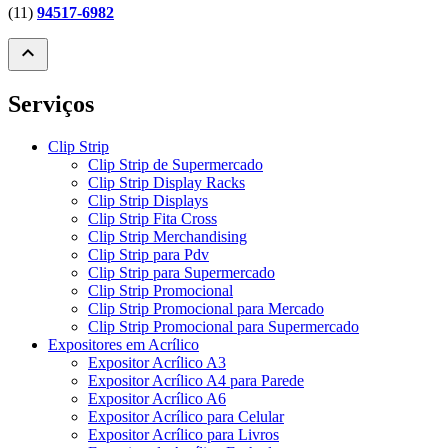
(11)
94517-6982
expand_less
Serviços
Clip Strip
Clip Strip de Supermercado
Clip Strip Display Racks
Clip Strip Displays
Clip Strip Fita Cross
Clip Strip Merchandising
Clip Strip para Pdv
Clip Strip para Supermercado
Clip Strip Promocional
Clip Strip Promocional para Mercado
Clip Strip Promocional para Supermercado
Expositores em Acrílico
Expositor Acrílico A3
Expositor Acrílico A4 para Parede
Expositor Acrílico A6
Expositor Acrílico para Celular
Expositor Acrílico para Livros