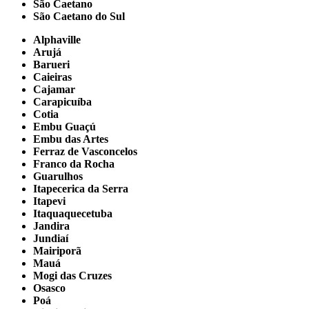
São Caetano
São Caetano do Sul
Alphaville
Arujá
Barueri
Caieiras
Cajamar
Carapicuíba
Cotia
Embu Guaçú
Embu das Artes
Ferraz de Vasconcelos
Franco da Rocha
Guarulhos
Itapecerica da Serra
Itapevi
Itaquaquecetuba
Jandira
Jundiaí
Mairiporã
Mauá
Mogi das Cruzes
Osasco
Poá