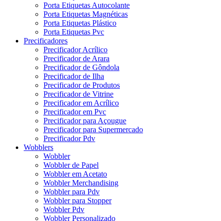
Porta Etiquetas Autocolante
Porta Etiquetas Magnéticas
Porta Etiquetas Plástico
Porta Etiquetas Pvc
Precificadores
Precificador Acrílico
Precificador de Arara
Precificador de Gôndola
Precificador de Ilha
Precificador de Produtos
Precificador de Vitrine
Precificador em Acrílico
Precificador em Pvc
Precificador para Açougue
Precificador para Supermercado
Precificador Pdv
Wobblers
Wobbler
Wobbler de Papel
Wobbler em Acetato
Wobbler Merchandising
Wobbler para Pdv
Wobbler para Stopper
Wobbler Pdv
Wobbler Personalizado