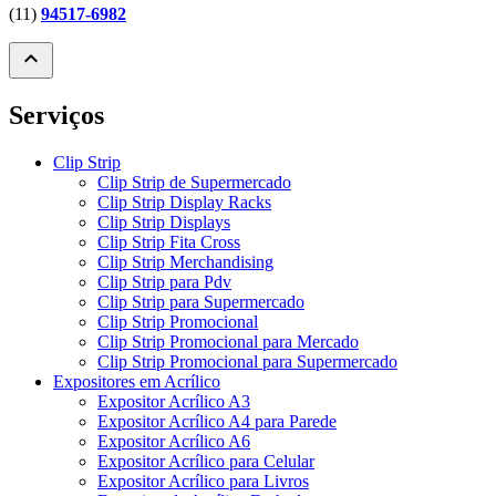
(11)
94517-6982
expand_less
Serviços
Clip Strip
Clip Strip de Supermercado
Clip Strip Display Racks
Clip Strip Displays
Clip Strip Fita Cross
Clip Strip Merchandising
Clip Strip para Pdv
Clip Strip para Supermercado
Clip Strip Promocional
Clip Strip Promocional para Mercado
Clip Strip Promocional para Supermercado
Expositores em Acrílico
Expositor Acrílico A3
Expositor Acrílico A4 para Parede
Expositor Acrílico A6
Expositor Acrílico para Celular
Expositor Acrílico para Livros