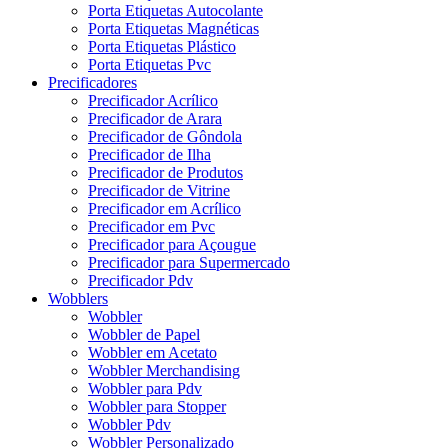
Porta Etiquetas Autocolante
Porta Etiquetas Magnéticas
Porta Etiquetas Plástico
Porta Etiquetas Pvc
Precificadores
Precificador Acrílico
Precificador de Arara
Precificador de Gôndola
Precificador de Ilha
Precificador de Produtos
Precificador de Vitrine
Precificador em Acrílico
Precificador em Pvc
Precificador para Açougue
Precificador para Supermercado
Precificador Pdv
Wobblers
Wobbler
Wobbler de Papel
Wobbler em Acetato
Wobbler Merchandising
Wobbler para Pdv
Wobbler para Stopper
Wobbler Pdv
Wobbler Personalizado