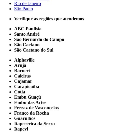
Rio de Janeiro
São Paulo
Verifique as regiões que atendemos
ABC Paulista
Santo André
São Bernardo do Campo
São Caetano
São Caetano do Sul
Alphaville
Arujá
Barueri
Caieiras
Cajamar
Carapicuíba
Cotia
Embu Guaçú
Embu das Artes
Ferraz de Vasconcelos
Franco da Rocha
Guarulhos
Itapecerica da Serra
Itapevi