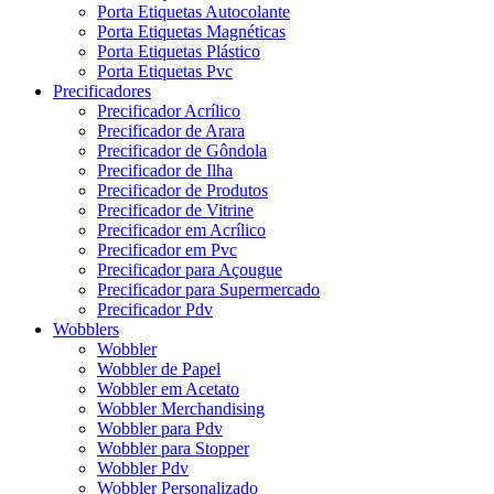
Porta Etiquetas Autocolante
Porta Etiquetas Magnéticas
Porta Etiquetas Plástico
Porta Etiquetas Pvc
Precificadores
Precificador Acrílico
Precificador de Arara
Precificador de Gôndola
Precificador de Ilha
Precificador de Produtos
Precificador de Vitrine
Precificador em Acrílico
Precificador em Pvc
Precificador para Açougue
Precificador para Supermercado
Precificador Pdv
Wobblers
Wobbler
Wobbler de Papel
Wobbler em Acetato
Wobbler Merchandising
Wobbler para Pdv
Wobbler para Stopper
Wobbler Pdv
Wobbler Personalizado