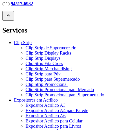
(11)
94517-6982
expand_less
Serviços
Clip Strip
Clip Strip de Supermercado
Clip Strip Display Racks
Clip Strip Displays
Clip Strip Fita Cross
Clip Strip Merchandising
Clip Strip para Pdv
Clip Strip para Supermercado
Clip Strip Promocional
Clip Strip Promocional para Mercado
Clip Strip Promocional para Supermercado
Expositores em Acrílico
Expositor Acrílico A3
Expositor Acrílico A4 para Parede
Expositor Acrílico A6
Expositor Acrílico para Celular
Expositor Acrílico para Livros