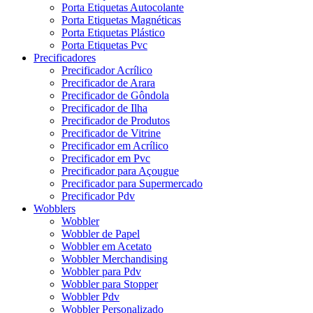
Porta Etiquetas Autocolante
Porta Etiquetas Magnéticas
Porta Etiquetas Plástico
Porta Etiquetas Pvc
Precificadores
Precificador Acrílico
Precificador de Arara
Precificador de Gôndola
Precificador de Ilha
Precificador de Produtos
Precificador de Vitrine
Precificador em Acrílico
Precificador em Pvc
Precificador para Açougue
Precificador para Supermercado
Precificador Pdv
Wobblers
Wobbler
Wobbler de Papel
Wobbler em Acetato
Wobbler Merchandising
Wobbler para Pdv
Wobbler para Stopper
Wobbler Pdv
Wobbler Personalizado