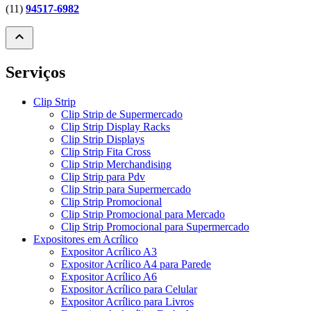
(11)
94517-6982
expand_less
Serviços
Clip Strip
Clip Strip de Supermercado
Clip Strip Display Racks
Clip Strip Displays
Clip Strip Fita Cross
Clip Strip Merchandising
Clip Strip para Pdv
Clip Strip para Supermercado
Clip Strip Promocional
Clip Strip Promocional para Mercado
Clip Strip Promocional para Supermercado
Expositores em Acrílico
Expositor Acrílico A3
Expositor Acrílico A4 para Parede
Expositor Acrílico A6
Expositor Acrílico para Celular
Expositor Acrílico para Livros